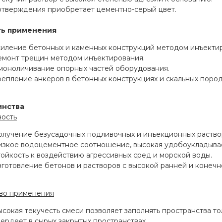
отверждения приобретает цементно-серый цвет.
ть применения
силение бетонных и каменных конструкций методом инъекти
емонт трещин методом инъектирования.
моноличивание опорных частей оборудования.
епление анкеров в бетонных конструкциях и скальных пород
инства
ость
олучение безусадочных подливочных и инъекционных раство
изкое водоцементное соотношение, высокая удобоукладыва
ойкость к воздействию агрессивных сред и морской воды.
готовление бетонов и растворов с высокой ранней и конечн
во применения
сокая текучесть смеси позволяет заполнять пространства то
ердеет в сырых закрытых пространствах.