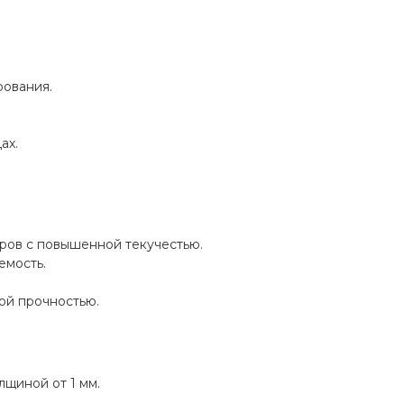
рования.
ах.
ров с повышенной текучестью.
емость.
ой прочностью.
лщиной от 1 мм.