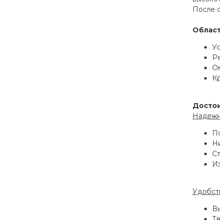
После 
Облас
У
Р
О
Кр
Досто
Надежн
П
Н
Ст
Из
Удобст
Вы
Тв