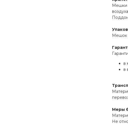
Мешки и
воздуха
Поддоны
Упаков
Мешок и
Гарант
Гаранти
в 
в 
Транс
Материа
перевоз
Меры 
Матери
Не отно