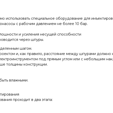
мо использовать специальное оборудование для инъектиров
онасосы с рабочим давлением не более 10 бар.
сплошности и усиления несущей способности
роводится через шпуры.
еделенным шагом.
оектом и, как правило, расстояние между шпурами должно н
ектроинструментом под прямым углом или с небольшим накло
ьше толщины конструкции.
быть влажными.
ктирования
вания проходит в два этапа: