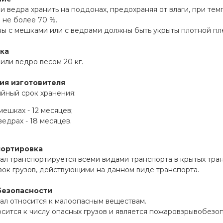
 ведра хранить на поддонах, предохраняя от влаги, при темп
 не более 70 %.
 с мешками или с ведрами должны быть укрыты плотной плен
ка
ли ведро весом 20 кг.
ия изготовителя
йный срок хранения:
мешках - 12 месяцев;
ведрах - 18 месяцев.
портировка
л транспортируется всеми видами транспорта в крытых тран
ок грузов, действующими на данном виде транспорта.
безопасности
ал относится к малоопасным веществам.
сится к числу опасных грузов и является пожаровзрывобезо