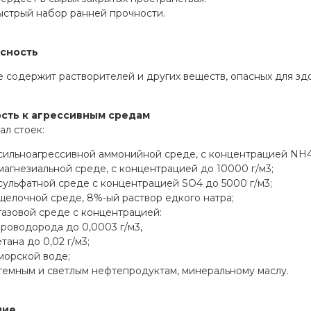
ыстрый набор ранней прочности.
сность
 содержит растворителей и других веществ, опасных для здо
сть к агрессивным средам
л стоек:
 сильноагрессивной аммонийной среде, с концентрацией NH4
магнезиальной среде, с концентрацией до 10000 г/м3;
сульфатной среде с концентрацией SO4 до 5000 г/м3;
щелочной среде, 8%-ый раствор едкого натра;
газовой среде с концентрацией:
роводорода до 0,0003 г/м3,
тана до 0,02 г/м3;
морской воде;
темным и светлым нефтепродуктам, минеральному маслу.
ние