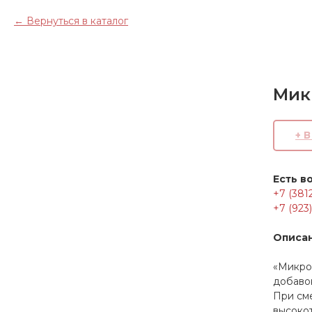
Вернуться в каталог
Мик
+ 
Есть в
+7 (381
+7 (923
Описа
«Микро
добаво
При см
высокот