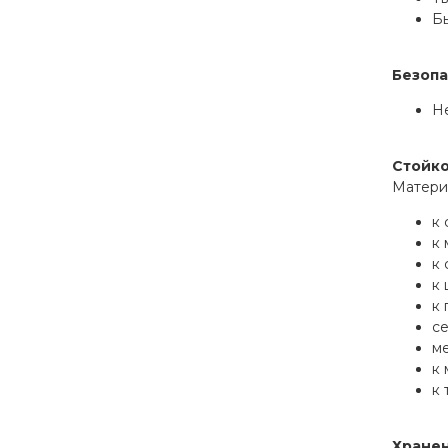
Б
Безопа
Не
Стойко
Материа
к
к 
к 
к 
к 
се
ме
к 
к 
Хране