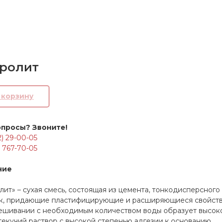
ролит
В корзину
опросы? Звоните!
2) 29-00-05
) 767-70-05
ние
лит» – сухая смесь, состоящая из цемента, тонкодисперсно
к, придающие пластифицирующие и расширяющиеся свойства
ешивании с необходимым количеством воды образует высо
екучий раствор с высокой степенью адгезии к основанию.