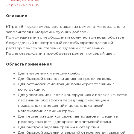
+7 (923) 767-70-05
Описание
КТтрон-8 – сухая смесь, состоящая из цемента, минерального
заполнителя и модифицирующих добавок.
При смешивании с необходимым количеством воды образует
безусадочный тиксотропный сверхбыстротвердеющий
раствор с высокой степенью адгезии к основанию.
После отверждения приобретает цементно-серый цвет.
Область применения
Для внутренних и внешних работ.
Для быстрой остановки активных протечек воды.
Для остановки фильтрации воды через трещины в
конструкциях.
Для уплотнения швов в конструкциях и полах в качестве
первичной обработки перед гидроизоляцией
подвальных помещений и цокольных этажей
материалами серии «КТтрон».
Для герметизации конструктивных швов и трещин в
резервуарах (в т.ч. для хранения питьевой воды).
Для быстрой заделки трещин и отверстий.
Для быстрой заделки отверстий от крепления съемной