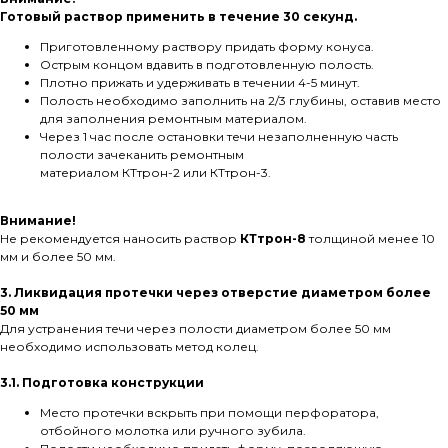
Готовый раствор применить в течение 30 секунд.
Приготовленному раствору придать форму конуса.
Острым концом вдавить в подготовленную полость.
Плотно прижать и удерживать в течении 4-5 минут.
Полость необходимо заполнить на 2/3 глубины, оставив место
для заполнения ремонтным материалом.
Через 1 час после остановки течи незаполненную часть
полости зачеканить ремонтным
материалом КТтрон-2 или КТтрон-3.
Внимание!
Не рекомендуется наносить раствор
КТтрон-8
толщиной менее 10
мм и более 50 мм.
3. Ликвидация протечки через отверстие диаметром более
50 мм
Для устранения течи через полости диаметром более 50 мм
необходимо использовать метод колец.
3.1. Подготовка конструкции
Место протечки вскрыть при помощи перфоратора,
отбойного молотка или ручного зубила.