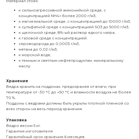
Материал стоек:
к сильноагрессивной аммонийной среде, с
концентрацией NH4+ более 2000 г/м3;
к магнезиальной среде, с концентрацией до 10000 г/м3;
к сульфатной среде с концентрацией SO3 до 5000 г/м3;
к щелочной среде, 8%-ый раствор едкого натра;
к газовой среде с концентрацией:
сероводорода до 0,0003 г/м3,
метана до 0,02 г/м3;
к морской воде;
к темным и светлым нефтепродуктам, минеральному
маслу.
Хранение
Ведра хранить на поддонах, предохраняя от влаги, при
температуре от -30 °С до +50 °С и влажности воздуха не более
70 %.
Поддоны с ведрами должны быть укрыты плотной пленкой со
всех сторон на весь период хранения.
Упаковка
Ведро весом 5 кг.
Гарантия изготовителя
Гарантийный срок хранения 6 месяцев.