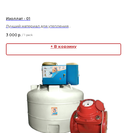
Изоллат - 01
Лучший материал для утепления
3 000
р.
/
1 pack
Цена указана за упаковку 5 л.
+ В корзину