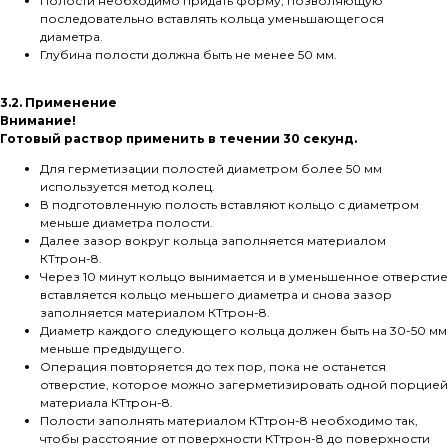
Полости необходимо придать форму, позволяющую
последовательно вставлять кольца уменьшающегося
диаметра.
Глубина полости должна быть не менее 50 мм.
3.2. Применение
Внимание!
Готовый раствор применить в течении 30 секунд.
Для герметизации полостей диаметром более 50 мм
используется метод колец.
В подготовленную полость вставляют кольцо с диаметром
меньше диаметра полости.
Далее зазор вокруг кольца заполняется материалом
КТтрон-8.
Через 10 минут кольцо вынимается и в уменьшенное отверстие
вставляется кольцо меньшего диаметра и снова зазор
заполняется материалом КТтрон-8.
Диаметр каждого следующего кольца должен быть на 30-50 мм
меньше предыдущего.
Операция повторяется до тех пор, пока не останется
отверстие, которое можно загерметизировать одной порцией
материала КТтрон-8.
Полости заполнять материалом КТтрон-8 необходимо так,
чтобы расстояние от поверхности КТтрон-8 до поверхности