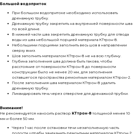
Большой водоприток
При большом водопритоке необходимо использовать
дренажную трубку.
Дренажную трубку закрепить на внутренней поверхности шва
по всей длине.
В нижней части шва закрепить дренажную трубку для отвода
воды из шва небольшой порцией материала КТтрон-8.
Небольшими порциями заполнить весь шов в направлении
сверху вниз.
Шов заполнить материалом КТтрон-8 не на всю глубину.
Глубина заполнения шва должна быть такова, чтобы
расстояние от поверхности КТтрон-8 до поверхности
конструкции было не менее 20 мм, для заполнения
оставшегося пространства ремонтным материалом КТтрон-2.
После заполнения шва материалом КТтрон-8 удалить
дренажную трубку.
Ликвидировать течь через отверстие для дренажной трубки.
Внимание!
Не рекомендуется наносить раствор
КТтрон-8
толщиной менее 10
мм и более 50 мм.
Через 1 час после остановки течи незаполненную часть
полости штрабы зачеканить ремонтным материалом КТтрон-2.