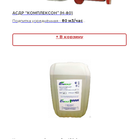
АСДР “КОМПЛЕКСОН” (Н-80)
Подпитка усреднённая -
80 м3/час
Подпитка максимальная -
160 м3/час
В комплекте с водосчетчиком
ДУ-150
+ В корзину
Габаритные размеры 1350*1350*1280 (Ш*Г*В)
Цена по запросу