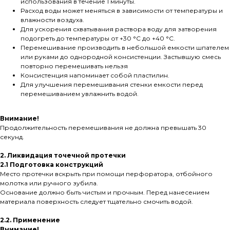
использования в течение 1 минуты.
Расход воды может меняться в зависимости от температуры и
влажности воздуха.
Для ускорения схватывания раствора воду для затворения
подогреть до температуры от +30 °С до +40 °С.
Перемешивание производить в небольшой емкости шпателем
или руками до однородной консистенции. Застывшую смесь
повторно перемешивать нельзя
Консистенция напоминает собой пластилин.
Для улучшения перемешивания стенки емкости перед
перемешиванием увлажнить водой.
Внимание!
Продолжительность перемешивания не должна превышать 30
секунд.
2. Ликвидация точечной протечки
2.1 Подготовка конструкций
Место протечки вскрыть при помощи перфоратора, отбойного
молотка или ручного зубила.
Основание должно быть чистым и прочным. Перед нанесением
материала поверхность следует тщательно смочить водой.
2.2. Применение
Внимание!