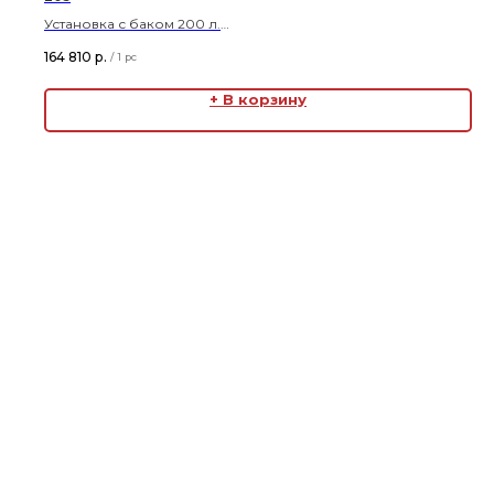
Установка с баком 200 л.
Работа с жидкостями с твердыми включениями.
164 810
р.
/
1 pc
Реверс.
+ В корзину