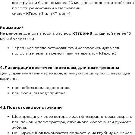
конструкции было не менее 20 мм, для заполнения этой части
полости ремонтными материалами
систем КТтрон-3 или КТтрон-4.
Внимание!
Не рекомендуется наносить раствор
КТтрон-8
толщиной менее 10
мм и более 50 мм.
Через 1 час после остановки течи незаполненную часть
полости зачеканить ремонтным материалом КТтрон-3.
4. Ликвидация протечек через швы, длинные трещины
Для устранения течи через шов, длинную трещину используют два
варианта:
при небольшом водопритоке;
при большом водопритоке.
4.1. Подготовка конструкции
Шов, трещину, через которые идет фильтрация воды, вскрыть
при помощи перфоратора, отбойного молотка или ручного
зубила.
По ширине шов вскрывается полностью на глубину не менее