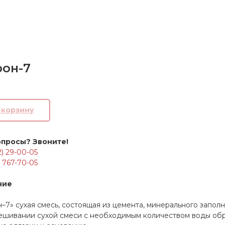
рон-7
В корзину
опросы? Звоните!
2) 29-00-05
) 767-70-05
ние
–7» сухая смесь, состоящая из цемента, минерального запо
ешивании сухой смеси с необходимым количеством воды обр