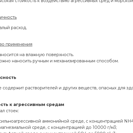
сокая стойкость к воздействию агрессивных сред и морской
ичность
алый расход.
во применения
аносится на влажную поверхность.
ожно наносить ручным и механизированным способом.
сность
 содержит растворителей и других веществ, опасных для здо
сть к агрессивным средам
л стоек:
 сильноагрессивной аммонийной среде, с концентрацией NH4
магнезиальной среде, с концентрацией до 10000 г/м3;