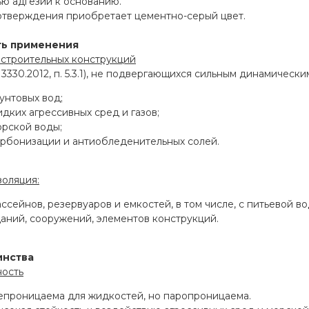
ю адгезии к основанию.
отверждения приобретает цементно-серый цвет.
ть применения
 строительных конструкций
13330.2012, п. 5.3.1), не подвергающихся сильным динамически
унтовых вод;
дких агрессивных сред и газов;
орской воды;
арбонизации и антиобледенительных солей.
золяция:
ссейнов, резервуаров и емкостей, в том числе, с питьевой во
аний, сооружений, элементов конструкций.
инства
ость
епроницаема для жидкостей, но паропроницаема.