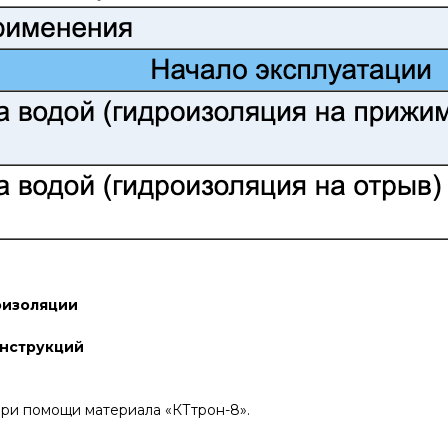
оизоляции
онструкций
при помощи материала «КТтрон-8».