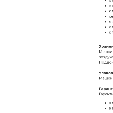
к 
к 
к 
се
ме
к 
к 
Хране
Мешки и
воздуха
Поддоны
Упаков
Мешок и
Гарант
Гаранти
в 
в 