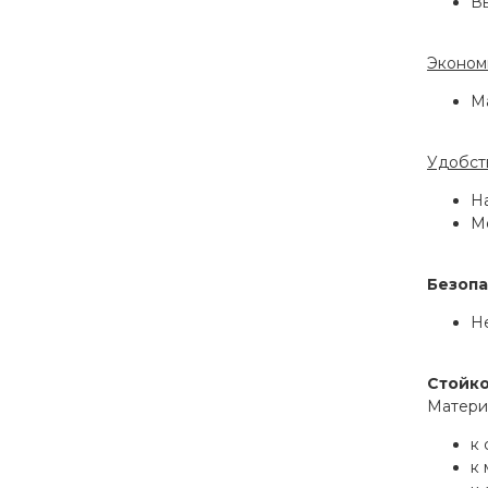
Вы
Эконом
М
Удобст
Н
М
Безопа
Не
Стойко
Материа
к
к 