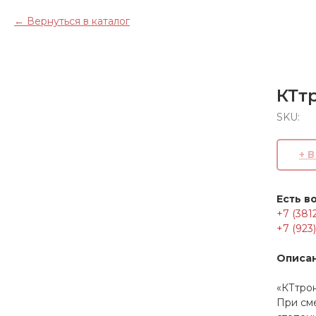
Вернуться в каталог
КТт
SKU:
+ 
Есть в
+7 (381
+7 (923
Описа
«КТтрон
При см