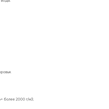
 воды.
ровья.
+ более 2000 г/м3;