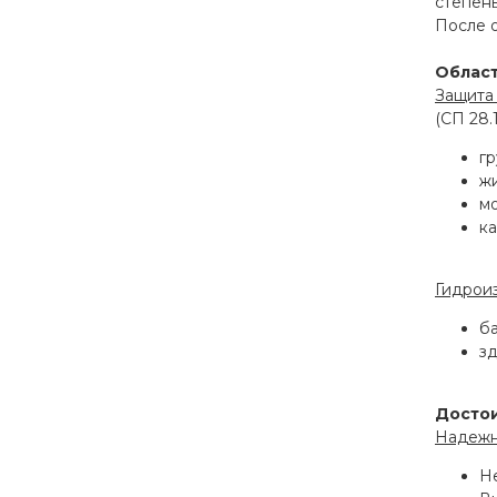
степень
После 
Облас
Защита
(СП 28.
гр
жи
м
к
Гидрои
ба
зд
Досто
Надежн
Н