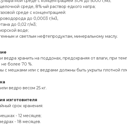
сульфатной среде с концентрацией SO4 до 5000 г/м3;
щелочной среде, 8%-ый раствор едкого натра;
газовой среде с концентрацией:
роводорода до 0,0003 г/м3,
тана до 0,02 г/м3;
морской воде;
темным и светлым нефтепродуктам, минеральному маслу.
ние
 ведра хранить на поддонах, предохраняя от влаги, при темп
 не более 70 %.
 с мешками или с ведрами должны быть укрыты плотной плен
ка
ли ведро весом 25 кг.
ия изготовителя
йный срок хранения:
мешках - 12 месяцев;
ведрах - 18 месяцев.