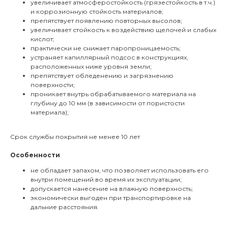
увеличивает атмосферостойкость (грязестойкость в т.ч.)
и коррозионную стойкость материалов;
препятствует появлению повторных высолов;
увеличивает стойкость к воздействию щелочей и слабых
кислот;
практически не снижает паропроницаемость;
устраняет капиллярный подсос в конструкциях,
расположенных ниже уровня земли;
препятствует обледенению и загрязнению
поверхности;
проникает внутрь обрабатываемого материала на
глубину до 10 мм (в зависимости от пористости
материала);
Срок службы покрытия не менее 10 лет
Особенности
не обладает запахом, что позволяет использовать его
внутри помещений во время их эксплуатации;
допускается нанесение на влажную поверхность;
экономически выгоден при транспортировке на
дальние расстояния.