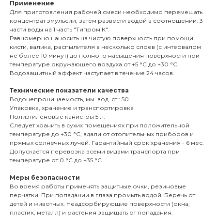
Применение
Для приготовления рабочей смеси необходимо перемешать
концентрат эмульсии, затем развести водой в соотношении: 3
части воды на 1 часть "Типром К".
Равномерно наносить на чистую поверхность при помощи
кисти, валика, распылителя в несколько слоев (с интервалом
не более 10 минут) до полного насыщения поверхности при
температуре окружающего воздуха от +5 °С до +30 °С.
Водозащитный эффект наступает в течение 24 часов.
Технические показатели качества
Водонепроницаемость, мм. вод. ст.: 50
Упаковка, хранение и транспортировка
Полиэтиленовые канистры 5 л.
Следует хранить в сухих помещениях при положительной
температуре до +30 °С, вдали от отопительных приборов и
прямых солнечных лучей. Гарантийный срок хранения - 6 мес.
Допускается перевозка всеми видами транспорта при
температуре от 0 °С до +35 °С.
Меры безопасности
Во время работы применять защитные очки, резиновые
перчатки. При попадании в глаза промыть водой. Беречь от
детей и животных. Неадсорбирующие поверхности (окна,
пластик, металл) и растения защищать от попадания.