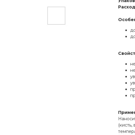
Упаков
Расход
Особе
д
д
Свойс
н
н
у
ув
пр
пр
Приме
Наноси
(кисть,
темпера