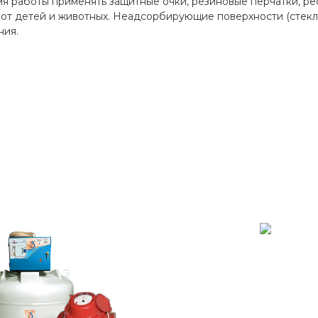
я работы применять защитные очки, резиновые перчатки, ре
от детей и животных. Неадсорбирующие поверхности (стекла,
ния.