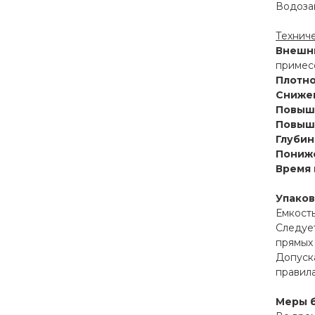
Водозащ
Технич
Внешн
примес
Плотно
Снижен
Повыше
Повыше
Глубин
Пониже
Время 
Упаков
Емкость
Следует
прямых 
Допуск
правила
Меры 