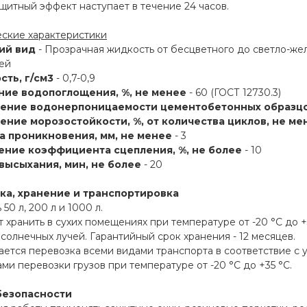
итный эффект наступает в течение 24 часов.
еские характеристики
ий вид
- Прозрачная жидкость от бесцветного до светло-же
ей
сть, г/см3
- 0,7-0,9
ие водопоглощения, %, не менее
- 60 (ГОСТ 12730.3)
ние водонерпоницаемости цементобетонных образцов
ние морозостойкости, %, от количества циклов, не ме
а проникновения, мм, не менее
- 3
ние коэффициента сцепления, %, не более
- 10
высыхания, мин, не более
- 20
ка, хранение и транспортировка
 50 л, 200 л и 1000 л.
 хранить в сухих помещениях при температуре от -20 °С до +
солнечных лучей. Гарантийный срок хранения - 12 месяцев.
ается перевозка всеми видами транспорта в соответствие с
ми перевозки грузов при температуре от -20 °С до +35 °С.
безопасности