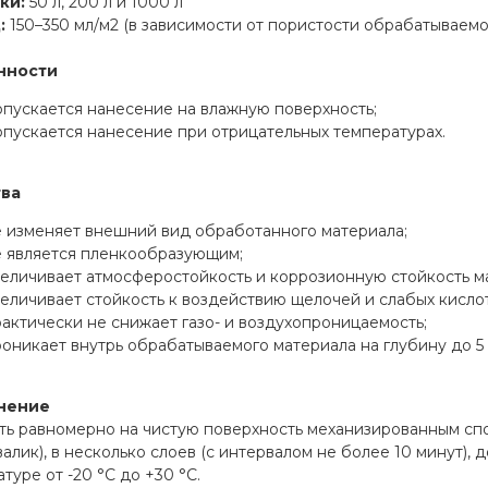
ки:
50 л, 200 л и 1000 л
:
150–350 мл/м2 (в зависимости от пористости обрабатываем
нности
опускается нанесение на влажную поверхность;
опускается нанесение при отрицательных температурах.
тва
е изменяет внешний вид обработанного материала;
е является пленкообразующим;
величивает атмосферостойкость и коррозионную стойкость м
еличивает стойкость к воздействию щелочей и слабых кислот
актически не снижает газо- и воздухопроницаемость;
оникает внутрь обрабатываемого материала на глубину до 5 
нение
ть равномерно на чистую поверхность механизированным сп
 валик), в несколько слоев (с интервалом не более 10 минут)
туре от -20 °С до +30 °С.