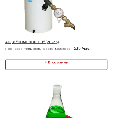
АСДР “КОМПЛЕКСОН” (РН-2,5)
Производительность насоса-дозатора –
2,5 л/час
Ориентировочный расход подпиточной воды -
5 м3/час
В комплекте с водосчетчиком
ДУ-32
и
+ В корзину
фильтром-“грязевиком”
Габаритные размеры 570*610*1380 (Ш*Г*В)
Цена по запросу