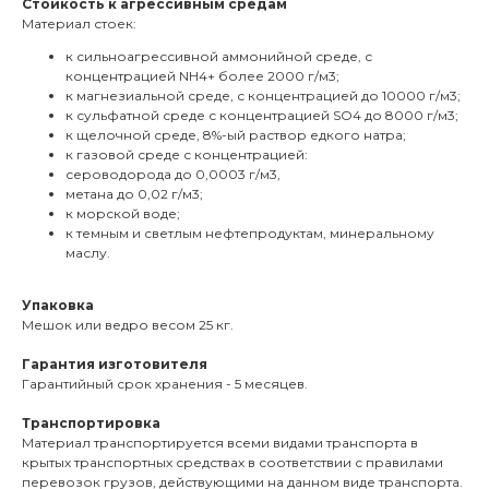
Стойкость к агрессивным средам
Материал стоек:
к сильноагрессивной аммонийной среде, с
концентрацией NH4+ более 2000 г/м3;
к магнезиальной среде, с концентрацией до 10000 г/м3;
к сульфатной среде с концентрацией SO4 до 8000 г/м3;
к щелочной среде, 8%-ый раствор едкого натра;
к газовой среде с концентрацией:
сероводорода до 0,0003 г/м3,
метана до 0,02 г/м3;
к морской воде;
к темным и светлым нефтепродуктам, минеральному
маслу.
Упаковка
Мешок или ведро весом 25 кг.
Гарантия изготовителя
Гарантийный срок хранения - 5 месяцев.
Транспортировка
Материал транспортируется всеми видами транспорта в
крытых транспортных средствах в соответствии с правилами
перевозок грузов, действующими на данном виде транспорта.