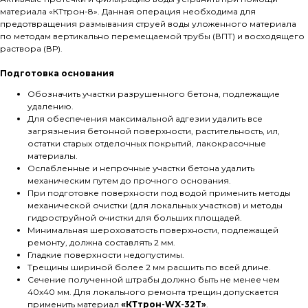
материала «КТтрон-8». Данная операция необходима для
предотвращения размывания струей воды уложенного материала
по методам вертикально перемещаемой трубы (ВПТ) и восходящего
раствора (ВР).
Подготовка основания
Обозначить участки разрушенного бетона, подлежащие
удалению.
Для обеспечения максимальной адгезии удалить все
загрязнения бетонной поверхности, растительность, ил,
остатки старых отделочных покрытий, лакокрасочные
материалы.
Ослабленные и непрочные участки бетона удалить
механическим путем до прочного основания.
При подготовке поверхности под водой применить методы
механической очистки (для локальных участков) и методы
гидроструйной очистки для больших площадей.
Минимальная шероховатость поверхности, подлежащей
ремонту, должна составлять 2 мм.
Гладкие поверхности недопустимы.
Трещины шириной более 2 мм расшить по всей длине.
Сечение полученной штрабы должно быть не менее чем
40х40 мм. Для локального ремонта трещин допускается
применить материал
«КТтрон-WX-32T»
.