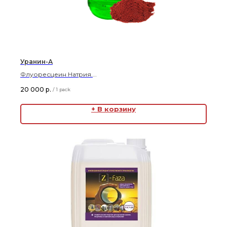
Уранин-А
Флуоресцеин Натрия.
Предупреждение несанкционированного отбора воды
20 000
р.
/
1 pack
из тепловых сетей.
+ В корзину
Цена указана за упаковку 5 кг.