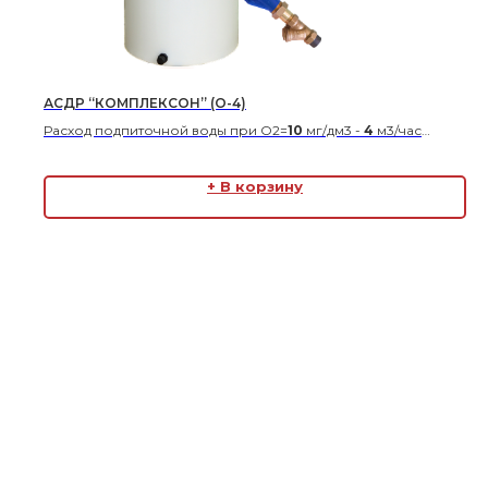
АСДР “КОМПЛЕКСОН” (О-4)
Расход подпиточной воды при О2=
10
мг/дм3 -
4
м3/час
Расход подпиточной воды при О2=
5
мг/дм3 -
8
м3/час
В комплекте с водосчетчиком
ДУ-32
+ В корзину
Габаритные размеры 570*610*1380 (Ш*Г*В)
Цена по запросу