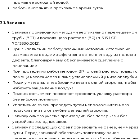
промыв ее холодной водой;
работы выполнять в прохладное время суток.
3.1. Заливка
Заливка производится методами вертикально перемещаемой
трубы (ВПТ) и восходящего раствора (ВР) (п. 5.13.1 СП
70.13330.2012).
При выполнении работ указанными методами материал не
размывается в воде и эффективно вытесняет воду из полости
дефекта, благодаря чему обеспечивается сцепление с
основанием.
При проведении работ методом ВР готовый раствор подают с
помощи насоса через шланг, установленный у низа опалубки.
Подачу материала необходимо вести с одной стороны, чтобы
избежать защемление воздуха.
Подвижность смеси позволяет проводить укладку раствора
без виброуплотнения.
Уплотнение смеси проводить путем непродолжительного
постукивания по опалубке с внешней стороны.
Заливку одного участка производить без перерыва и без
устройства холодных швов.
Заливку последующих слоев производить не ранее, чем через
сутки. Перед заливкой обеспечить подготовку ранее
уложенного материала путем удаления слабых и обводненных