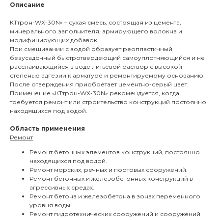
Описание
КТтрон-WX-30N» – сухая смесь, состоящая из цемента,
минерального заполнителя, армирующего волокна и
модифицирующих добавок.
При смешивании с водой образует реопластичный
безусадочный быстротвердеющий самоуплотняющийся и не
расслаивающийся в воде литьевой раствор с высокой
степенью адгезии к арматуре и ремонтируемому основанию.
После отверждения приобретает цементно-серый цвет.
Применение «КТтрон-WX-30N» рекомендуется, когда
требуется ремонт или строительство конструкций постоянно
находящихся под водой.
Область применения
Ремонт
Ремонт бетонных элементов конструкций, постоянно
находящихся под водой.
Ремонт морских, речных и портовых сооружений.
Ремонт бетонных и железобетонных конструкций в
агрессивных средах.
Ремонт бетона и железобетона в зонах переменного
уровня воды.
Ремонт гидротехнических сооружений и сооружений