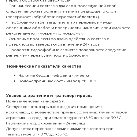
первой обработки поверхности.
- При нанесении состава в два слоя, последующий слой
следует наносить после впитывания предыдущего слоя
(поверхность обработки перестает «блестеть»).
- Необходимо избегать длительных перерывов между
операциями обработки поверхности, наносить слои жидкости
рекомендуется «мокрым по мокрому».
- Основные процессы по взаимодействию состава с
поверхностью завершаются в течение 24 часов.
- Проверять гидрофобные свойства поверхности следует не
ранее, чем через сутки после обработки.
Технические показатели качества
Наличие биддинг-эффекта - имеется.
Водонепроницаемость, мм вод. ст. - 100.
Упаковка, хранение и транспортировка
Полиэтиленовая канистра 5 л.
Следует хранить в крытых складских помещениях,
исключающих воздействие прямых солнечных лучей и паров
агрессивных сред, при температуре от +5 °С до плюс 30 °С.
Гарантийный срок хранения - 24 месяца.
Допускается перевозка всеми видами транспорта при
температуре от -10 °С до +35 °С.