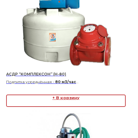
АСДР “КОМПЛЕКСОН” (Н-80)
Подпитка усреднённая -
80 м3/час
Подпитка максимальная -
160 м3/час
В комплекте с водосчетчиком
ДУ-150
+ В корзину
Габаритные размеры 1350*1350*1280 (Ш*Г*В)
Цена по запросу