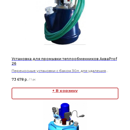
Установка для промывки теплообменников АкваProf
26
Переносные установки с баком 30л. для удаления
отложений различного происхождения в
73 678
р.
/
1 pc
теплообменниках, котлах и системах отопления
+ В корзину