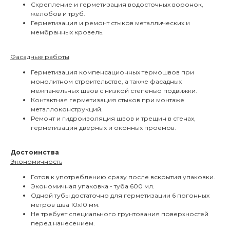
Скрепление и герметизация водосточных воронок,
желобов и труб.
Герметизация и ремонт стыков металлических и
мембранных кровель.
Фасадные работы
Герметизация компенсационных термошвов при
монолитном строительстве, а также фасадных
межпанельных швов с низкой степенью подвижки.
Контактная герметизация стыков при монтаже
металлоконструкций.
Ремонт и гидроизоляция швов и трещин в стенах,
герметизация дверных и оконных проемов.
Достоинства
Экономичность
Готов к употреблению сразу после вскрытия упаковки.
Экономичная упаковка - туба 600 мл.
Одной тубы достаточно для герметизации 6 погонных
метров шва 10х10 мм.
Не требует специального грунтования поверхностей
перед нанесением.