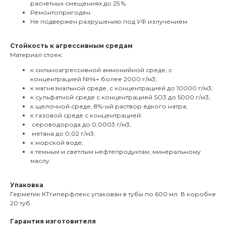
расчетных смещениях до 25 %.
Ремонтопригоден.
Не подвержен разрушению под УФ излучением.
Стойкость к агрессивным средам
Материал стоек:
к сильноагрессивной аммонийной среде, с
концентрацией NH4+ более 2000 г/м3;
к магнезиальной среде, с концентрацией до 10000 г/м3;
к сульфатной среде с концентрацией SO3 до 5000 г/м3;
к щелочной среде, 8%-ый раствор едкого натра;
к газовой среде с концентрацией:
сероводорода до 0,0003 г/м3,
метана до 0,02 г/м3;
к морской воде;
к темным и светлым нефтепродуктам, минеральному
маслу.
Упаковка
Герметик КТгиперфлекс
упакован в тубы по 600 мл. В коробке
20 туб.
Гарантия изготовителя