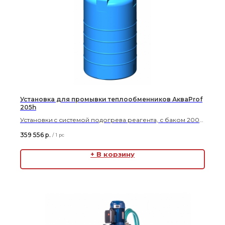
Установка для промывки теплообменников АкваProf
205h
Установки c системой подогрева реагента, с баком 200л.
для удаления отложений различного происхождения в
359 556
р.
/
1 pc
теплообменниках, котлах и системах отопления
+ В корзину