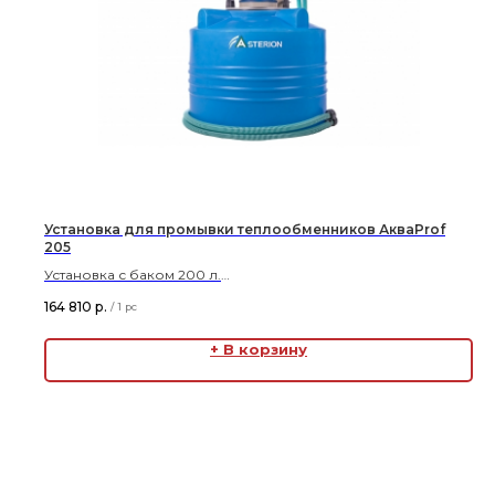
Установка для промывки теплообменников АкваProf
205
Установка с баком 200 л.
Работа с жидкостями с твердыми включениями.
164 810
р.
/
1 pc
Реверс.
+ В корзину