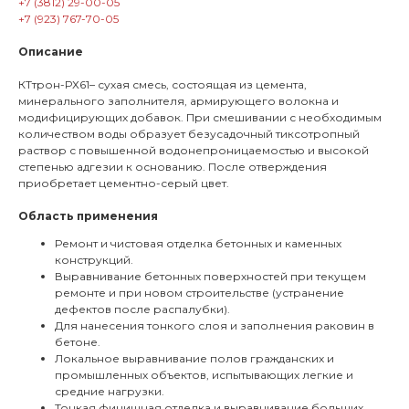
+7 (3812) 29-00-05
+7 (923) 767-70-05
Описание
КТтрон-РХ61– сухая смесь, состоящая из цемента,
минерального заполнителя, армирующего волокна и
модифицирующих добавок. При смешивании с необходимым
количеством воды образует безусадочный тиксотропный
раствор с повышенной водонепроницаемостью и высокой
степенью адгезии к основанию. После отверждения
приобретает цементно-серый цвет.
Область применения
Ремонт и чистовая отделка бетонных и каменных
конструкций.
Выравнивание бетонных поверхностей при текущем
ремонте и при новом строительстве (устранение
дефектов после распалубки).
Для нанесения тонкого слоя и заполнения раковин в
бетоне.
Локальное выравнивание полов гражданских и
промышленных объектов, испытывающих легкие и
средние нагрузки.
Тонкая финишная отделка и выравнивание больших