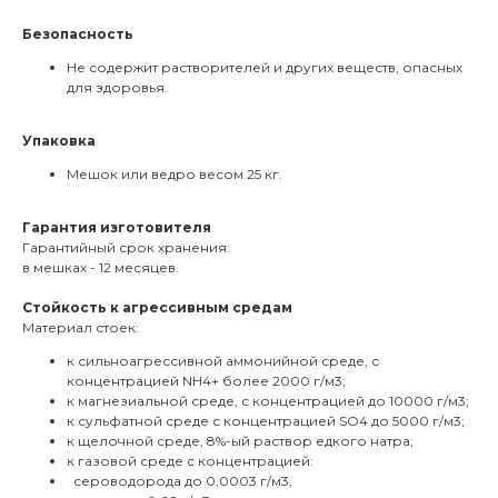
Безопасность
Не содержит растворителей и других веществ, опасных
для здоровья.
Упаковка
Мешок или ведро весом 25 кг.
Гарантия изготовителя
Гарантийный срок хранения:
в мешках - 12 месяцев.
Стойкость к агрессивным средам
Материал стоек:
к сильноагрессивной аммонийной среде, с
концентрацией NH4+ более 2000 г/м3;
к магнезиальной среде, с концентрацией до 10000 г/м3;
к сульфатной среде с концентрацией SO4 до 5000 г/м3;
к щелочной среде, 8%-ый раствор едкого натра;
к газовой среде с концентрацией:
сероводорода до 0,0003 г/м3,