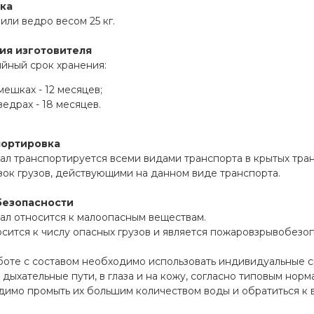
ка
ли ведро весом 25 кг.
ия изготовителя
йный срок хранения:
мешках - 12 месяцев;
ведрах - 18 месяцев.
портировка
л транспортируется всеми видами транспорта в крытых тран
ок грузов, действующими на данном виде транспорта.
безопасности
ал относится к малоопасным веществам.
сится к числу опасных грузов и является пожаровзрывобезо
боте с составом необходимо использовать индивидуальные 
 дыхательные пути, в глаза и на кожу, согласно типовым норм
имо промыть их большим количеством воды и обратиться к в