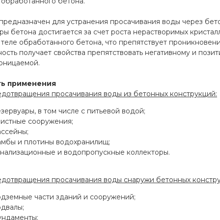
 обработанного бетона.
 предназначен для устранения просачивания воды через бет
ры бетона достигается за счет роста нерастворимых кристал
 теле обработанного бетона, что препятствует проникновен
ость получает свойства препятствовать негативному и пози
оницаемой.
ть применения
едотвращения просачивания воды из бетонных конструкций:
зервуары, в том числе с питьевой водой;
чистные сооружения;
ассейны;
амбы и плотины водохранилищ;
анализационные и водопропускные коллекторы.
едотвращения просачивания воды снаружи бетонных констру
одземные части зданий и сооружений;
одвалы;
ундаменты;