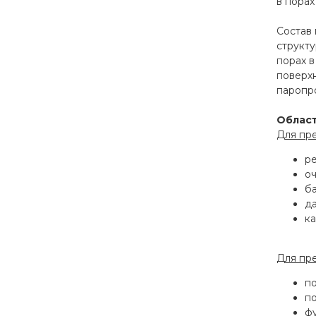
в порах
Состав
структу
порах в
поверхн
паропр
Облас
Для пр
ре
о
б
д
к
Для пр
п
п
ф