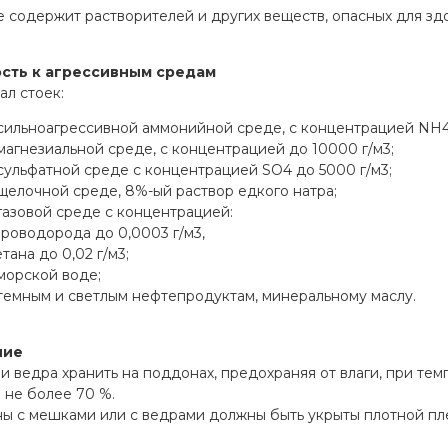
 содержит растворителей и других веществ, опасных для здо
сть к агрессивным средам
л стоек:
 сильноагрессивной аммонийной среде, с концентрацией NH4
магнезиальной среде, с концентрацией до 10000 г/м3;
сульфатной среде с концентрацией SO4 до 5000 г/м3;
щелочной среде, 8%-ый раствор едкого натра;
газовой среде с концентрацией:
роводорода до 0,0003 г/м3,
тана до 0,02 г/м3;
морской воде;
темным и светлым нефтепродуктам, минеральному маслу.
ние
 ведра хранить на поддонах, предохраняя от влаги, при темп
 не более 70 %.
 с мешками или с ведрами должны быть укрыты плотной плен