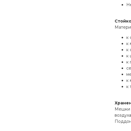
Не
Стойко
Материа
к
к 
к 
к 
к 
се
ме
к 
к 
Хране
Мешки и
воздуха
Поддоны