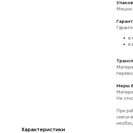
Упаков
Мешок и
Гарант
Гаранти
в 
в 
Транс
Материа
перевоз
Меры 
Матери
Не отно
При ра
смеси в
необход
Характеристики