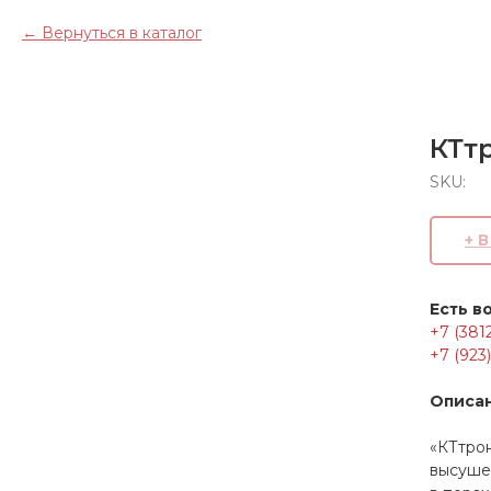
Вернуться в каталог
КТтр
SKU:
+ 
Есть в
+7 (381
+7 (923
Описа
«КТтрон
высуше