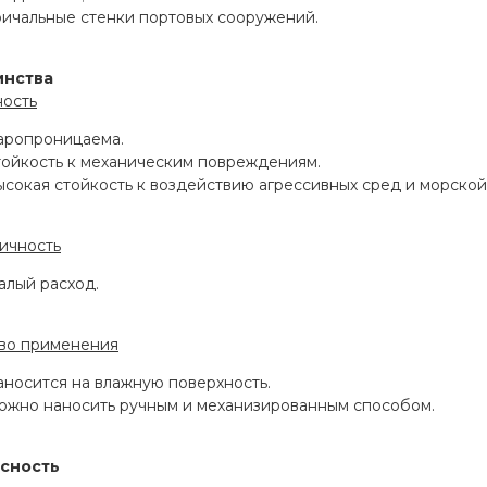
ричальные стенки портовых сооружений.
инства
ость
аропроницаема.
тойкость к механическим повреждениям.
сокая стойкость к воздействию агрессивных сред и морской
ичность
алый расход.
во применения
аносится на влажную поверхность.
ожно наносить ручным и механизированным способом.
сность