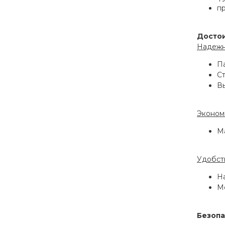
п
Досто
Надежн
П
С
Вы
Эконом
М
Удобст
Н
М
Безопа