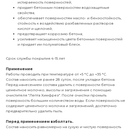
истираемость поверхностей;
придает бетонным поверхностям водозащитные
свойства;
обеспечивает поверхностям масло- и бензостойкость,
стойкость к воздействию разбавленных растворов
кислот и щелочей;
предотвращает коррозию бетона;
усиливает насыщенность цвета бетонных поверхностей
и придает им полуматовый блеск.
Срок службы покрытия 4-15 лет
Применение
Работы проводить при температуре от +5 °С до +35 °С.
Состав наносить не ранее 28 суток, после укладки бетона.
Перед нанесением состава удалить с поверхности бетона
цементное молочко, высолы и загрязнения с помощью
очистителя "Лепта Химфрез". После очистки промыть
поверхность большим количеством воды. Если поверхность не
содержит цементного молочка и загрязнений, достаточно
предварительно удалить пыль.
Перед применением взболтать.
Состав наносить равномерно на сухую и чистую поверхность