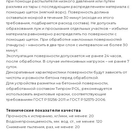
при помощи распылителя низкого давления или путем
разлива из тары с последующим распределением материала с
помощью щеток (мягкий ворс). Поверхность должна
оставаться мокрой в течение 30 минут (исходя из этого
требования, подбирается расход состава). Не допускать
образования луж и просыхания отдельных участков – избытки
материала равномерно распределять по поверхности с
помощью щеток. При обработке наклонных поверхностей
(пандусы) – наносить в два-три слоя с интервалом не более 30
минут.
Эксплуатация поверхности допускается не ранее 24 часов,
после обработки. В случае интенсивных нагрузок – не ранее 7
суток.
Декоративные характеристики поверхности будут зависеть от
чистоты и ровности бетона перед обработкой.
Для устройства разметки на бетонной поверхности,
обработанной составом Типром POL, рекомендуется
использовать акриловые краски, соответствующие
требованиям ГОСТ Р 51256-2011 и ГОСТ Р 52575-2006.
Технические показатели качества
Прочность к истиранию, кг/мкм, не менее: 20
Водонепроницаемость, мм. вод. ст., не менее: 120
Снижение пыления, раз, не менее: 20