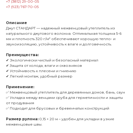
+7 (3812) 29-00-05
+7 (923) 767-70-05
Описание
Джут СТАНДАРТ — надежный межвенцовый утеплитель из
натурального джутового волокна. Оптимальная толщина 5-6
мм и плотность 320 г/м² обеспечивают хорошую тепло- и
звукоизоляцию, устойчивость к влаге и долговечность.
Преимущества:
✔ Экологически чистый и безопасный материал
✔ Защита от холода, влаги и сквозняков
✔ Устойчивость к плесени и гниению
✔ Легкий монтаж, удобный размер
Применение:
✅ Межвенцовый утеплитель для деревянных домов, бань, саун
✅ Укладка между венцами сруба для герметичности и защиты
от продувания
✅ Подходит для брусовых и бревенчатых конструкций
Размер рулона:
0,15 × 20 м – удобен для укладки в узкие
межвенцовые швы.