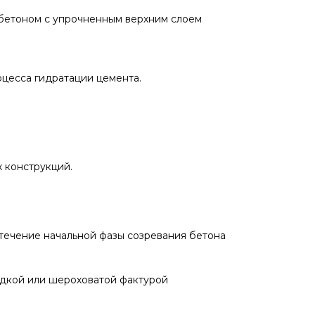
 бетоном с упрочненным верхним слоем
оцесса гидратации цемента.
 конструкций.
 течение начальной фазы созревания бетона
ладкой или шероховатой фактурой