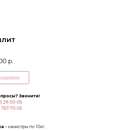
илит
00
р.
В корзину
опросы? Звоните!
2) 29-00-05
) 767-70-05
ка
– канистры по 10кг.