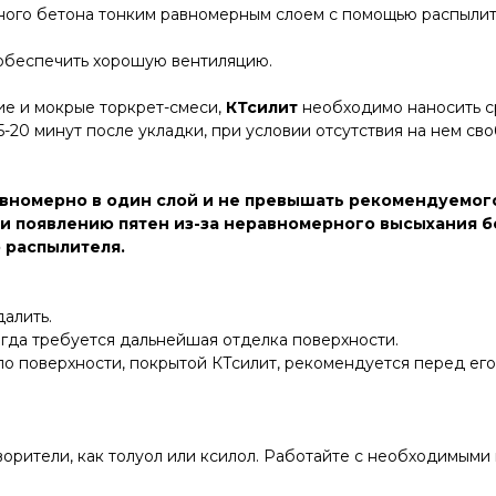
ого бетона тонким равномерным слоем с помощью распылите
 обеспечить хорошую вентиляцию.
хие и мокрые торкрет-смеси,
КТсилит
необходимо наносить ср
-20 минут после укладки, при условии отсутствия на нем сво
вномерно в один слой и не превышать рекомендуемого р
и появлению пятен из-за неравномерного высыхания б
 распылителя.
алить.
огда требуется дальнейшая отделка поверхности.
о поверхности, покрытой КТсилит, рекомендуется перед его
творители, как толуол или ксилол. Работайте с необходимы