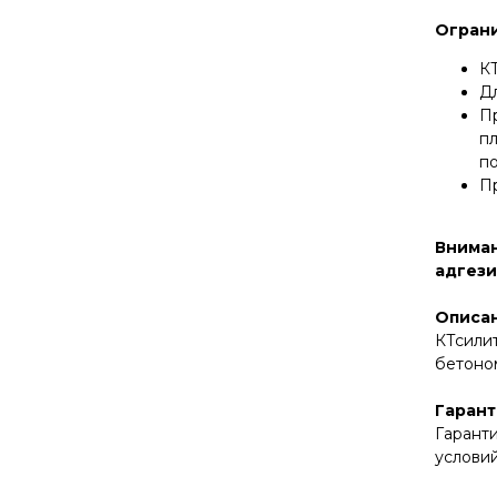
Огран
КТ
Дл
П
пл
по
П
Вниман
адгези
Описа
КТсили
бетоно
Гарант
Гарант
условий