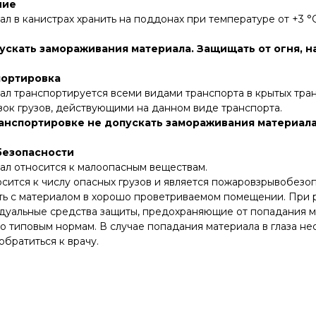
ние
л в канистрах хранить на поддонах при температуре от +3 °С
ускать замораживания материала. Защищать от огня, н
портировка
л транспортируется всеми видами транспорта в крытых тран
ок грузов, действующими на данном виде транспорта.
анспортировке не допускать замораживания материала
безопасности
ал относится к малоопасным веществам.
сится к числу опасных грузов и является пожаровзрывобезо
ть с материалом в хорошо проветриваемом помещении. При р
уальные средства защиты, предохраняющие от попадания мате
о типовым нормам. В случае попадания материала в глаза 
обратиться к врачу.