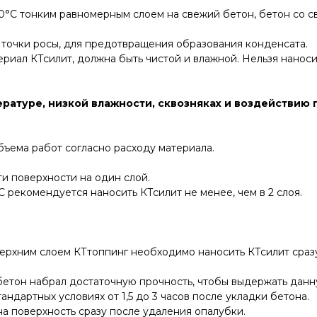
30°С тонким равномерным слоем на свежий бетон, бетон со 
 точки росы, для предотвращения образования конденсата.
ериал КТсилит, должна быть чистой и влажной. Нельзя наносит
ратуре, низкой влажности, сквозняках и воздействию 
бъема работ согласно расходу материала.
сти поверхности на один слой.
 рекомендуется наносить КТсилит не менее, чем в 2 слоя.
верхним слоем КТтоппинг необходимо наносить КТсилит сраз
 бетон набрал достаточную прочность, чтобы выдержать дан
ндартных условиях от 1,5 до 3 часов после укладки бетона.
на поверхность сразу после удаления опалубки.