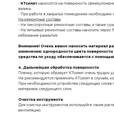
-
КТсилит
наносится на поверхность свежеуложенн
валика.
- При работе в закрытых помещениях необходимо
На ремонтные составы
- На тиксотропные ремонтные составы, а также су
- На литьевые ремонтные составы наносить через 15
избежание размытия.
Внимание!
Очень важно наносить материал ра
изменению однородности цвета поверхности 
средства по уходу обеспечивается с помощью
4. Дальнейшая обработка поверхности
Пленку, которую образует КТсилит очень трудно уд
Не рекомендуется применять КТсилит в случаях, к
При необходимости устройства следующих слоев п
материала следующего слоя.
Очистка инструмента
Для очистки инструментов используйте такие рас
вентиляцию.