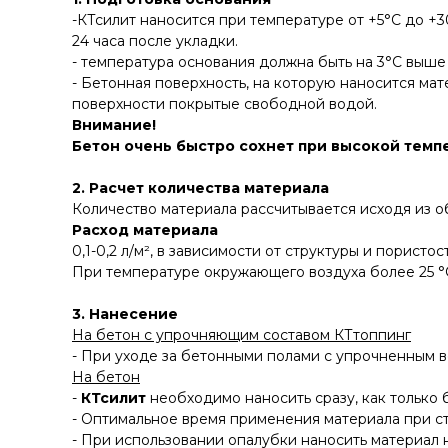
-КТсилит наносится при температуре от +5°С до +
24 часа после укладки.
- температура основания должна быть на 3°C выше
- Бетонная поверхность, на которую наносится мат
поверхности покрытые свободной водой.
Внимание!
Бетон очень быстро сохнет при высокой темпе
2. Расчет количества материала
Количество материала рассчитывается исходя из о
Расход материала
0,1-0,2 л/м², в зависимости от структуры и пористо
При температуре окружающего воздуха более 25 °С
3. Нанесение
На бетон с упрочняющим составом КТтоппинг
- При уходе за бетонными полами с упрочненным 
На бетон
-
КТсилит
необходимо наносить сразу, как только
- Оптимальное время применения материала при ста
- При использовании опалубки наносить материал 