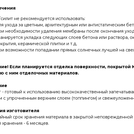
ичения
силит не рекомендуется использовать:
я ухода за цветным, архитектурным или антистатическим бе
ри необходимости удаления мембраны после окончания уход
анируется укладка следующих слоев бетона или раствора, о
крытия, керамической плитки и т.д.
ри возможности попадании прямых солнечных лучшей на св
ие!
Если планируется отделка поверхности, покрытой 
ю с ним отделочных материалов.
ние
т - готовый к использованию высококачественный запечатыв
м с упрочненным верхним слоем (топпингом) и свежеуложенн
ия изготовителя
ийный срок хранения материала в закрытой неповрежденной
 хранения - 6 месяцев.