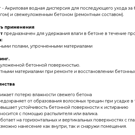
т - Акриловая водная дисперсия для последующего ухода за
нгом) и свежеуложенным бетоном (ремонтным составом).
ть применения
т
предназначен для удержания влаги в бетоне в течение пр
:
нными полами, упрочненными материалами
инг.
еуложенной бетонной поверхностью.
нтными материалами при ремонте и восстановлении бетонных
инства
нижает потерю влажности свежего бетона
редохраняет от образования волосяных трещин при усадке в
овышает устойчивость бетонной поверхности к истиранию
носится с помощью распылителя или валика.
ботает на горизонтальных и вертикальных поверхностях с г
зможно нанесение как внутри, так и снаружи помещения.