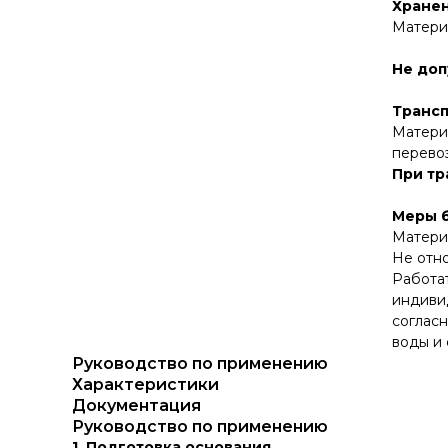
Хране
Материа
Не доп
Транс
Материа
перевоз
При тр
Меры 
Матери
Не отно
Работа
индивид
согласн
воды и 
Руководство по применению
Характеристики
Документация
Руководство по применению
1. Подготовка основания