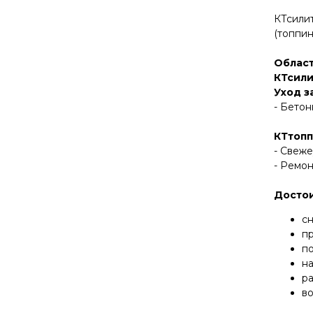
КТсили
(топпи
Облас
КТсили
Уход за
- Бето
КТтопп
- Свеж
- Ремо
Досто
с
п
п
на
ра
во