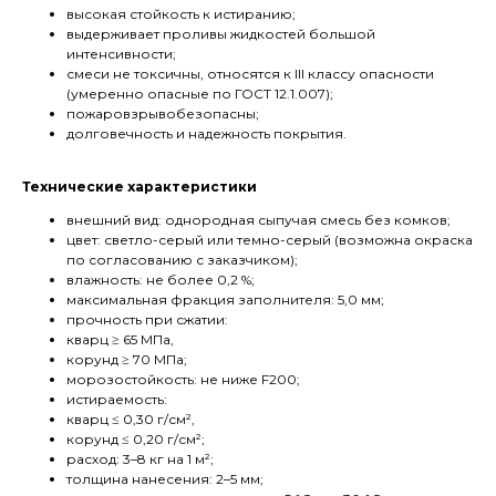
высокая стойкость к истиранию;
выдерживает проливы жидкостей большой
интенсивности;
смеси не токсичны, относятся к III классу опасности
(умеренно опасные по ГОСТ 12.1.007);
пожаровзрывобезопасны;
долговечность и надежность покрытия.
Технические характеристики
внешний вид: однородная сыпучая смесь без комков;
цвет: светло-серый или темно-серый (возможна окраска
по согласованию с заказчиком);
влажность: не более 0,2 %;
максимальная фракция заполнителя: 5,0 мм;
прочность при сжатии:
кварц ≥ 65 МПа,
корунд ≥ 70 МПа;
морозостойкость: не ниже F200;
истираемость:
кварц ≤ 0,30 г/см²,
корунд ≤ 0,20 г/см²;
расход: 3–8 кг на 1 м²;
толщина нанесения: 2–5 мм;