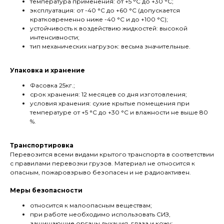
температура применения: от +5 °С до +30 °С;
эксплуатация: от -40 °С до +60 °С (допускается
кратковременно ниже -40 °С и до +100 °С);
устойчивость к воздействию жидкостей: высокой
интенсивности;
тип механических нагрузок: весьма значительные.
Упаковка и хранение
Фасовка 25кг.;
срок хранения: 12 месяцев со дня изготовления;
условия хранения: сухие крытые помещения при
температуре от +5 °С до +30 °С и влажности не выше 80
%.
Транспортировка
Перевозится всеми видами крытого транспорта в соответствии
с правилами перевозки грузов. Материал не относится к
опасным, пожаровзрыво безопасен и не радиоактивен.
Меры безопасности
относится к малоопасным веществам;
при работе необходимо использовать СИЗ,
защищающие органы дыхания, глаза и кожу;