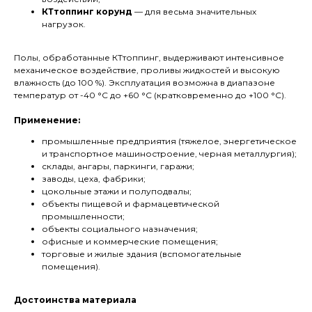
КТтоппинг корунд
— для весьма значительных
нагрузок.
Полы, обработанные КТтоппинг, выдерживают интенсивное
механическое воздействие, проливы жидкостей и высокую
влажность (до 100 %). Эксплуатация возможна в диапазоне
температур от -40 °С до +60 °С (кратковременно до +100 °С).
Применение:
промышленные предприятия (тяжелое, энергетическое
и транспортное машиностроение, черная металлургия);
склады, ангары, паркинги, гаражи;
заводы, цеха, фабрики;
цокольные этажи и полуподвалы;
объекты пищевой и фармацевтической
промышленности;
объекты социального назначения;
офисные и коммерческие помещения;
торговые и жилые здания (вспомогательные
помещения).
Достоинства материала