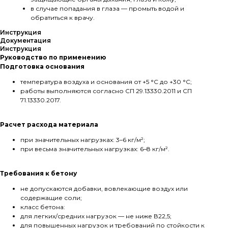
в случае попадания в глаза — промыть водой и
обратиться к врачу.
Инструкция
Документация
Инструкция
Руководство по применению
Подготовка основания
температура воздуха и основания от +5 °С до +30 °С;
работы выполняются согласно СП 29.13330.2011 и СП
71.13330.2017.
Расчет расхода материала
при значительных нагрузках: 3–6 кг/м²;
при весьма значительных нагрузках: 6–8 кг/м².
Требования к бетону
не допускаются добавки, вовлекающие воздух или
содержащие соли;
класс бетона:
для легких/средних нагрузок — не ниже В22,5;
для повышенных нагрузок и требований по стойкости к