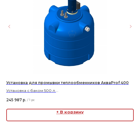
0h
Установка для промывки теплообменников АкваProf 400
АС
я
Установка с баком 500 л.
Ра
Работа с жидкостями с твердыми включениями.
Ра
245 987
р.
/
1 pc
Реверс.
В 
Га
+ В корзину
Це