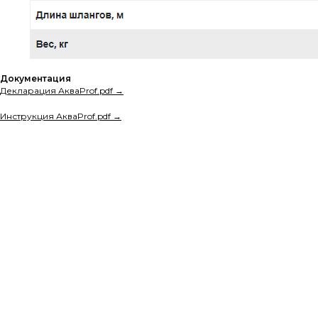
Документация
Декларация АкваProf.pdf →
Инструкция АкваProf.pdf →