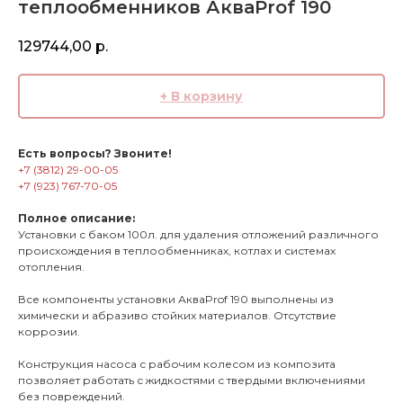
теплообменников АкваProf 190
129744,00
р.
+ В корзину
Есть вопросы? Звоните!
+7 (3812) 29-00-05
+7 (923) 767-70-05
Полное описание:
Установки с баком 100л. для удаления отложений различного
происхождения в теплообменниках, котлах и системах
отопления.
Все компоненты установки АкваProf 190 выполнены из
химически и абразиво стойких материалов. Отсутствие
коррозии.
Конструкция насоса с рабочим колесом из композита
позволяет работать с жидкостями с твердыми включениями
без повреждений.