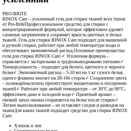
PRO-BRITE
RINOX Care – усиленный гель для стирки тканей всех типов
от Pro-BriteПрофессиональное средство для стирки с
концентрированной формулой, которое эффективно удаляет
сложные загрязнения и сохраняет яркость цветных и белых
тканей. Гель для стирки RINOX Care подходит для машинной
и ручной стирки, работает при любой температуре воды и
обеспечивает экономичный расход.Основные преимущества
геля для стирки RINOX Care:✓ Усиленная формула –
справляется с застарелыми и трудновыводимыми пятнами✓
Универсальность – подходит для белого, цветного и черного
белья✓ Экономичный расход – 5-10 мл на 1 кг сухого белья,
одного флакона хватает на 28-166 стирок✓ Сохранение цвета
– поликарбоксилаты препятствуют выцветанию и посерению
тканей✓ Работает при любой температуре – от 30°C до 90°C,
эффективен даже в холодной воде✓ Приятный аромат –
свежий запах океана сохраняется на белье после стирки✓
Легкое выполаскивание – не оставляет следов и разводов на
тканиДля каких тканей подходит средство для стирки RINOX
Care:
Хлопок и лен
Синтетические ткани