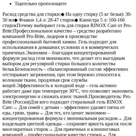
Тщательно прополощите
Расход средства для стирки:◆ На одну стирку (5 кг белья): 30-
50 мл◆ Флакон 1,4 л: 28-47 стирок◆ Канистра 5 л: 100-166
стирокПочему выбирают гель для стирки RINOX Care от Pro-
Brite:Профессиональное качество – средство разработано
компанией Pro-Brite, лидером в производстве
профессиональной бытовой химии. Гель подходит для
использования в домашних условиях и в коммерческих
прачечных.Экономия – благодаря концентрированной
формуле расход геля минимален, что делает его выгодным
выбором для регулярной стирки большого количества
белья.Безопасность – сбалансированный состав эффективно
отстирывает загрязнения, при этом бережно относится к
волокнам ткани, продлевая срок службы
вещей.Эффективность в холодной воде – гель активно
работает даже при температуре 30°C, что позволяет экономить
электроэнергию и снижать износ тканей.Производитель: Pro-
Brite (Россия)Для кого подходит стиральный гель RINOX
Care:→ Для семей с детьми – эффективно удаляет пятна от
еды, грязи, травы→ Для тех, кто ценит экономию –
концентрированная формула с минимальным расходом→ Для
владельцев цветной одежды – сохраняет яркость красок после
многократных стирок→ Для прачечных и клининговых
компаний – профессиональное качество стирки→ Для