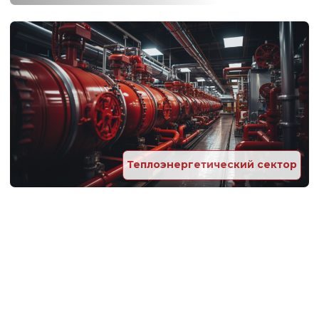
Противогололедные
реагенты
Не нашли необходимый товар?
Привезем специально для Вас на самых
выгодных условиях
ОСТАВИТЬ ЗАЯВКУ НА МАТЕРИАЛ →
Услуги
Регламентные работы по обслуживанию
теплоэнергетического оборудования
Монтаж и наладка
теплоэнергетического оборудования
ПОДРОБНЕЕ →