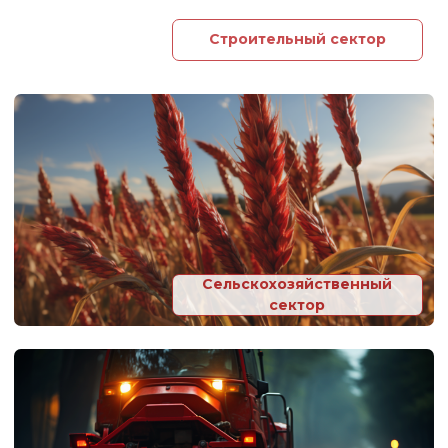
Теплоэнергетическое оборудование с которым мы
работаем:
котлы
горелки
теплообменники
радиаторы отопления
системы отопления
электрооборудование
оборудование КИП и А
телеметрии котельных
жилые и производственные здания,
помещения
объекты соцкультбыта
Гидрохимическая чистка котельного
оборудования, теплообменников,
систем отопления
Гидропневматическая промывка систем
отопления путем подачи сжатого
воздуха в трубопроводы, заполненные
водой
ПЕРЕЙТИ В РАЗДЕЛ →