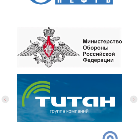
Как убрать запах – нейтрализатор и
поглотитель запаха СМЭЛЛХАНТЕР
Противогололёдные реагенты, как
выбрать?