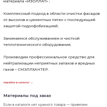
Материалы под заказ
Если в каталоге нет нужного товара — привезем
его для Вас на самых выгодных условиях. Нужно
только оставить заявку на сайте, или связаться
с нами по телефону.
оставить заявку →
Услуги
Проводим очистку фасадов от высолов любой
сложности.
Выполняем полный спектр услуг по обслуживанию
котельного оборудования, теплообменников и систем
отопления.
подробнее →
Предоставляем в аренду оборудование
для очистки систем отопления
В случае если Вы хотите самостоятельно промыть
теплотехническое оборудование, то наша компания
предоставит специальный химстойкий насос в аренду.