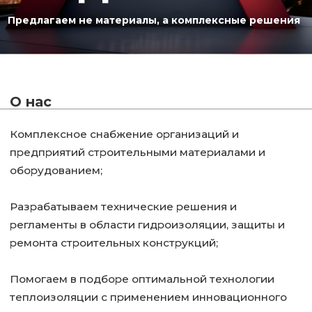
Комплексное снабжение организаций и
предприятий строительными материалами и
оборудованием;
Разрабатываем технические решения и
регламенты в области гидроизоляции, защиты и
ремонта строительных конструкций;
Помогаем в подборе оптимальной технологии
теплоизоляции с применением инновационного
материала «ИЗОЛЛАТ» ;
Комплексный подход в области очистки фасадов
от высолов и цементных пятен с последующей
защитой-гидрофобизацией;
Занимаемся обслуживанием и чисткой
теплотехнического оборудования;
Производим профессиональное средство для
нейтрализации неприятных запахов и вредных
газов – СМЭЛЛХАНТЕР.
перейти в каталог →