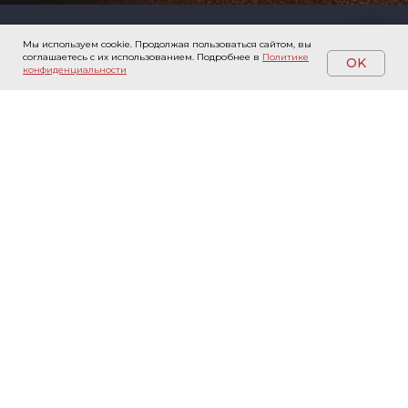
Мы используем cookie. Продолжая пользоваться сайтом, вы
соглашаетесь с их использованием.
Подробнее в
Политике
OK
конфиденциальности
ООО ГК
Каталог
ДАНКО
СМЭЛЛХАНТЕР
нейтрализатор запаха
Теплоэнергетический
сектор
Строительный сектор
Сельскохозяйственный
сектор
Противогололедные
реагенты
Товары под заказ
Услуги
Информация
Регламентные работы по
Заказать звонок
обслуживанию
Контакты