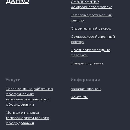
ДАНКО
СМЭЛЛХАНТЕР
нейтрализатор запаха
Теплоэнергетический
сектор
Строительный сектор
Сельскохозяйственный
сектор
Противогололедные
реагенты
Товары под заказ
Услуги
Информация
Регламентные работы по
Заказать звонок
обслуживанию
Контакты
теплоэнергетического
оборудования
Монтаж и наладка
теплоэнергетического
оборудования