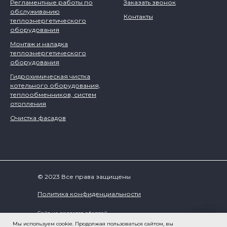
Регламентные работы по
Заказать звонок
обслуживанию
Контакты
теплоэнергетического
оборудования
Монтаж и наладка
теплоэнергетического
оборудования
Гидрохимическая чистка
котельного оборудования,
теплообменников, систем
отопления
Очистка фасадов
© 2023 Все права защищены
Политика конфиденциальности
Сайт не является офертой.
Актуальные цены и наличие товаров уточняйте по
Мы используем cookie. Продолжая пользоваться сайтом, вы