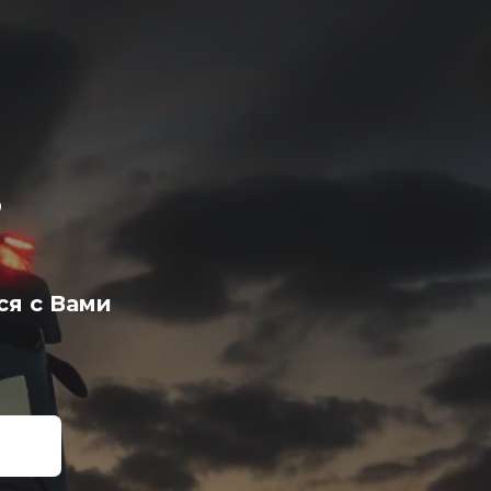
?
ся с Вами