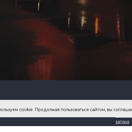
ООО ГК
Ката
ользуем cookie. Продолжая пользоваться сайтом, вы соглаша
ДАНКО
СМЭЛЛХ
запаха
Теплоэ