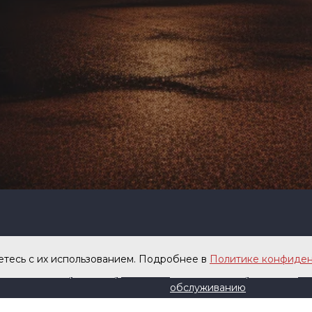
лог
Услуги
етесь с их использованием.
Подробнее в
Политике конфиден
АНТЕР нейтрализатор
Регламентные работы по
обслуживанию
теплоэнергетического
нергетический сектор