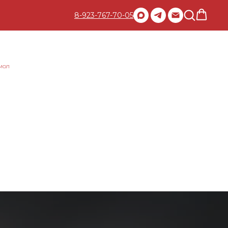
8-923-767-70-05
мол