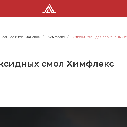
ленное и гражданское
/
Химфлекс
/
Отвердитель для эпоксидных с
оксидных смол Химфлекс