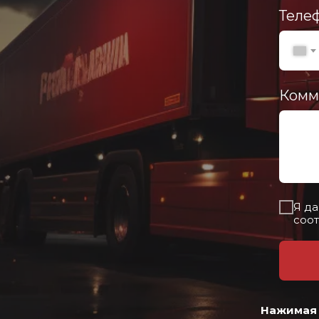
Теле
Комм
Я да
соот
Нажимая 